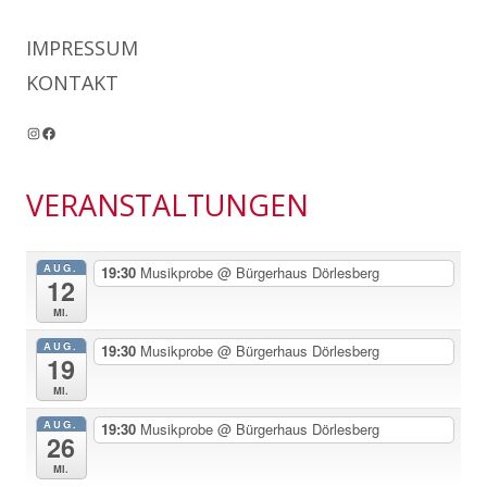
IMPRESSUM
KONTAKT
Instagram
Facebook
VERANSTALTUNGEN
AUG.
19:30
Musikprobe
@ Bürgerhaus Dörlesberg
12
Mi.
AUG.
19:30
Musikprobe
@ Bürgerhaus Dörlesberg
19
Mi.
AUG.
19:30
Musikprobe
@ Bürgerhaus Dörlesberg
26
Mi.