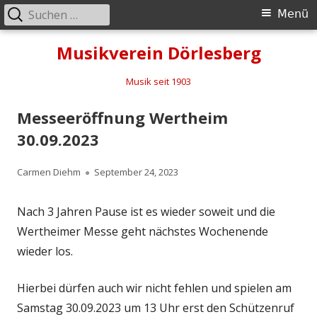
Suchen
Primäres
Menü
nach:
Menü
Springe
Musikverein Dörlesberg
zum
Inhalt
Musik seit 1903
Messeeröffnung Wertheim
30.09.2023
Autor
Veröffentlicht
Carmen Diehm
September 24, 2023
am
Nach 3 Jahren Pause ist es wieder soweit und die
Wertheimer Messe geht nächstes Wochenende
wieder los.
Hierbei dürfen auch wir nicht fehlen und spielen am
Samstag 30.09.2023 um 13 Uhr erst den Schützenruf