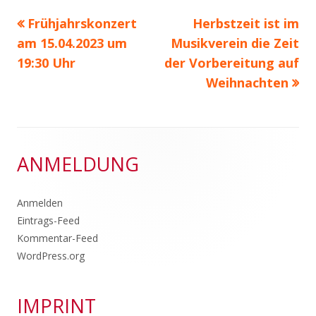
Vorheriger
Nächster
Frühjahrskonzert
Herbstzeit ist im
Beitragsnavigation
Beitrag:
Beitrag
am 15.04.2023 um
Musikverein die Zeit
19:30 Uhr
der Vorbereitung auf
Weihnachten
Footer
ANMELDUNG
Inhalt
Anmelden
Eintrags-Feed
Kommentar-Feed
WordPress.org
IMPRINT