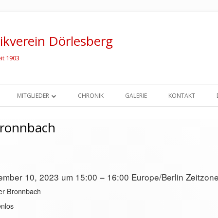
kverein Dörlesberg
it 1903
MITGLIEDER
CHRONIK
GALERIE
KONTAKT
DIRIGENT
Bronnbach
QUERFLÖTEN
achtskonzert Bronnbach
KLARINETTEN
ember 10, 2023 um 15:00 – 16:00
Europe/Berlin Zeitzon
SAXOPHONE
ter Bronnbach
TROMPETEN
enlos