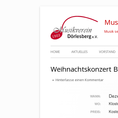
Springe
zum
Musi
Inhalt
Musik se
Primäres
HOME
AKTUELLES
VORSTAND
Menü
Weihnachtskonzert 
zu Weihn
Hinterlasse einen Kommentar
Dez
WANN:
Klos
WO:
Kost
PREIS: