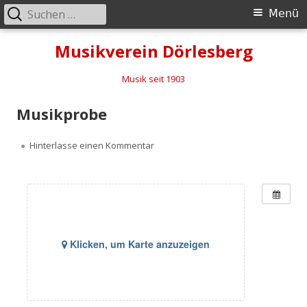
Suchen
Primäres
Menü
nach:
Menü
Springe
Musikverein Dörlesberg
zum
Inhalt
Musik seit 1903
Musikprobe
zu Musikprobe
Hinterlasse einen Kommentar
Klicken, um Karte anzuzeigen